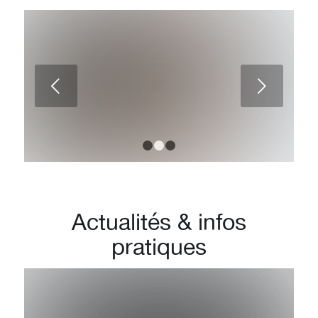
Résultats à 3 mois d’une
Suivant
rhinoplastie
1
2
3
Actualités
&
infos
pratiques