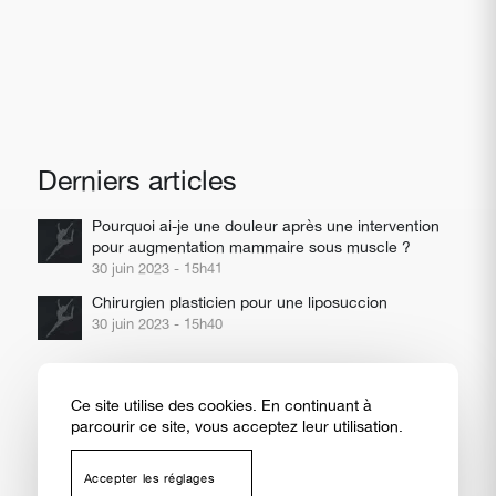
Derniers articles
Pourquoi ai-je une douleur après une intervention
pour augmentation mammaire sous muscle ?
30 juin 2023 - 15h41
Chirurgien plasticien pour une liposuccion
30 juin 2023 - 15h40
Ce site utilise des cookies. En continuant à
parcourir ce site, vous acceptez leur utilisation.
Toutes nos
Couverture
Mentions
Politique de
Prendre RDV sur Doctolib
Contact
interventions
géographique
légales
confidentialité
Accepter les réglages