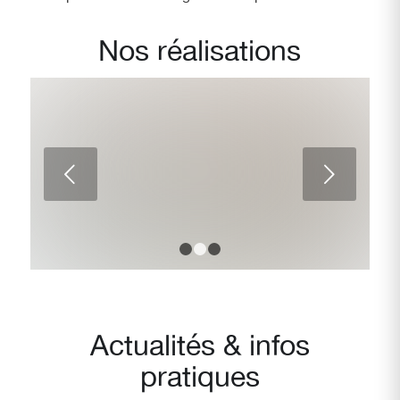
Nos réalisations
Augmentation mammaire 2 mois
post-op avant / après : opération
Suivant
réalisée par le Docteur Ankri à
Marseille
1
2
3
Actualités
&
infos
pratiques