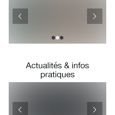
Rhinoplastie sur une jeune fille de
Suivant
20 ans
1
2
3
Actualités
&
infos
pratiques
En quoi consiste l’intervention de
Suivant
rhinoplastie ?