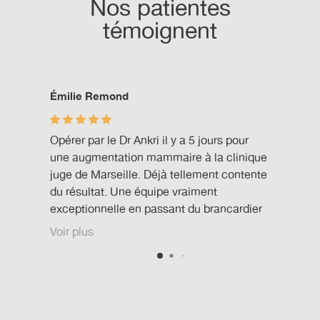
Nos patientes
témoignent
Émilie Remond
Julie
pérer
Opérer par le Dr Ankri il y a 5 jours pour
Opéré
4
une augmentation mammaire à la clinique
sema
l Je
juge de Marseille. Déjà tellement contente
mamm
iais
du résultat. Une équipe vraiment
à tou
a
exceptionnelle en passant du brancardier
poitr
à tte l équipe médicale. Ses assistantes
espér
Voir plus
Voir 
qui ont tjs répondu avec gentillesse à
voyan
chacune de mes demandes. Je
d'ail
recommande vivement ce chirurgien.
(@sun
enco