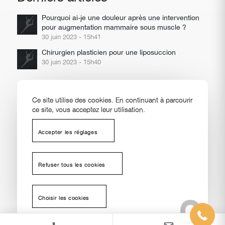
Pourquoi ai-je une douleur après une intervention
pour augmentation mammaire sous muscle ?
30 juin 2023 - 15h41
Chirurgien plasticien pour une liposuccion
30 juin 2023 - 15h40
Ce site utilise des cookies. En continuant à parcourir
ce site, vous acceptez leur utilisation.
Toutes nos
Couverture
Mentions
Politique de
Prendre RDV sur Doctolib
Contact
interventions
géographique
légales
confidentialité
Accepter les réglages
© Copyright -
Docteur Alain Ankri
- Site réalisé par
Nexxis
laisser votre message ici
Refuser tous les cookies
+33 04 91 71 99 33
Choisir les cookies