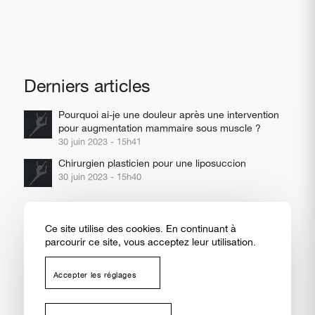
Derniers articles
Pourquoi ai-je une douleur après une intervention
pour augmentation mammaire sous muscle ?
30 juin 2023 - 15h41
Chirurgien plasticien pour une liposuccion
30 juin 2023 - 15h40
Ce site utilise des cookies. En continuant à
parcourir ce site, vous acceptez leur utilisation.
Toutes nos
Couverture
Mentions
Politique de
Prendre RDV sur Doctolib
Contact
interventions
géographique
légales
confidentialité
Accepter les réglages
© Copyright -
Docteur Alain Ankri
- Site réalisé par
Nexxis
laisser votre message ici