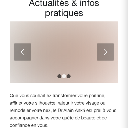
Actualités
&
infos
pratiques
Chirurgien esthétique pour
remodeler le nez avec une
Suivant
intervention de rhinoplastie
chirurgicale à Marseille
1
2
3
Que vous souhaitiez transformer votre poitrine,
affiner votre silhouette, rajeunir votre visage ou
remodeler votre nez, le Dr Alain Ankri est prêt à vous
accompagner dans votre quête de beauté et de
confiance en vous.