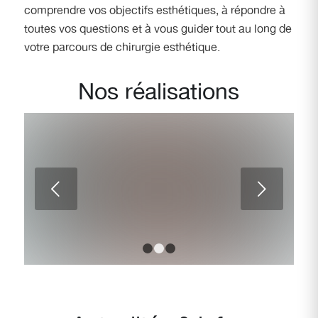
comprendre vos objectifs esthétiques, à répondre à
toutes vos questions et à vous guider tout au long de
votre parcours de chirurgie esthétique.
Nos réalisations
Femme de 67 ans opérée d’un
Suivant
lifting cervicol-facial
1
2
3