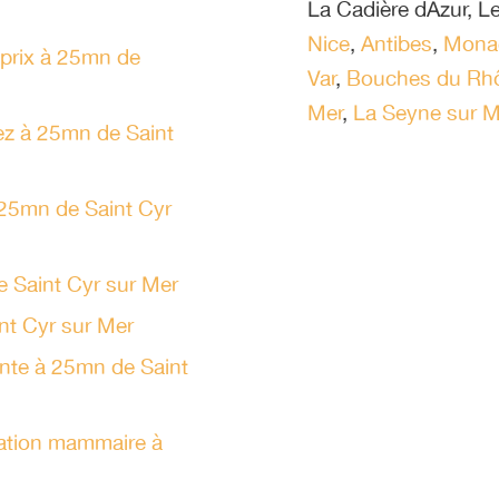
La Cadière dAzur
,
Le
Nice
,
Antibes
,
Mona
 prix à 25mn de
Var
,
Bouches du Rh
Mer
,
La Seyne sur M
nez à 25mn de Saint
à 25mn de Saint Cyr
e Saint Cyr sur Mer
nt Cyr sur Mer
ante à 25mn de Saint
tation mammaire à