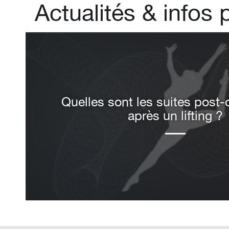
Actualités
&
infos 
Les injections d’acide hyalur
Quelles sont les suites post-
comblement du visage à M
après un lifting ?