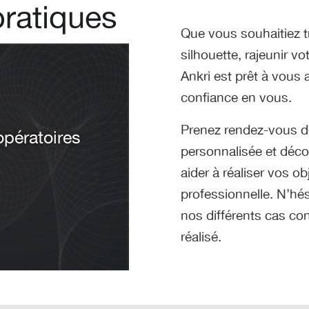
pratiques
Que vous souhaitiez tr
silhouette, rajeunir vo
Ankri est prêt à vous
confiance en vous.
Prenez rendez-vous dè
onique pour
opératoires
personnalisée et déco
arseille
aider à réaliser vos o
professionnelle. N’hés
nos différents cas co
réalisé.