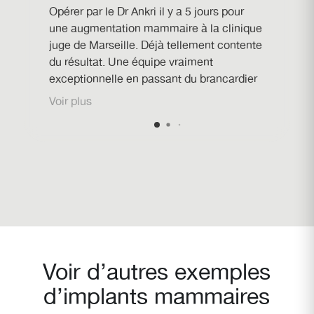
pérer
Opérer par le Dr Ankri il y a 5 jours pour
Opéré
4
une augmentation mammaire à la clinique
sema
l Je
juge de Marseille. Déjà tellement contente
mamm
iais
du résultat. Une équipe vraiment
à tou
a
exceptionnelle en passant du brancardier
poitr
à tte l équipe médicale. Ses assistantes
espér
Voir plus
Voir 
qui ont tjs répondu avec gentillesse à
voyan
chacune de mes demandes. Je
d'ail
recommande vivement ce chirurgien.
(@sun
enco
Voir d’autres exemples
d’implants mammaires