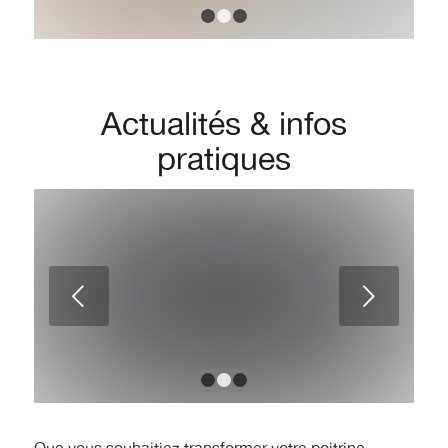
1
2
3
Actualités
&
infos
pratiques
Forum et avis pour une
augmentation mammaire avec un
Suivant
chirurgien esthétique spécialisé à
marseille 13006
1
2
3