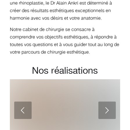
une rhinoplastie, le Dr Alain Ankri est déterminé à
créer des résultats esthétiques exceptionnels en
harmonie avec vos désirs et votre anatomie.
Notre cabinet de chirurgie se consacre à
comprendre vos objectifs esthétiques, à répondre à
toutes vos questions et à vous guider tout au long de
votre parcours de chirurgie esthétique.
Nos réalisations
Augmentation mammaire pour
l’obtention d’un bonnet D par le Dr
Suivant
Ankri à Marseille