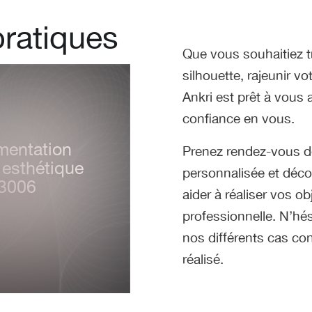
pratiques
Que vous souhaitiez tr
silhouette, rajeunir vo
Ankri est prêt à vous
confiance en vous.
aliste de
Prenez rendez-vous dè
cteur Alain
personnalisée et déco
aider à réaliser vos o
professionnelle. N’hés
nos différents cas co
réalisé.