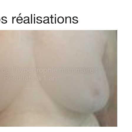
s réalisations
sthétique à Marseille pour mise
de prothèses mammaires pour
la taille des seins à Marseille
13008