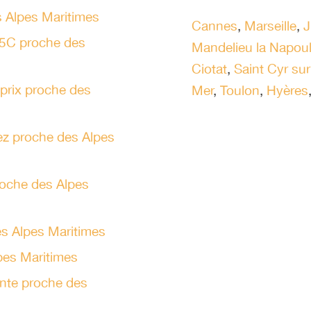
 Alpes Maritimes
Cannes
,
Marseille
,
J
85C proche des
Mandelieu la Napou
Ciotat
,
Saint Cyr su
 prix proche des
Mer
,
Toulon
,
Hyères
nez proche des Alpes
proche des Alpes
es Alpes Maritimes
pes Maritimes
ante proche des