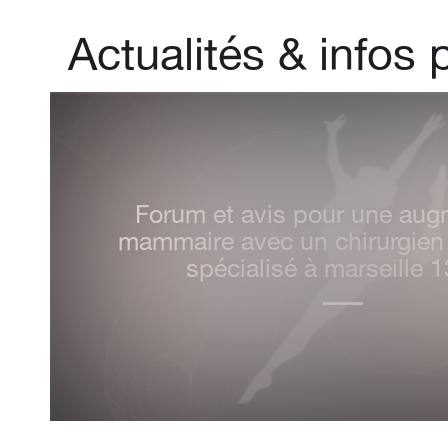
Actualités
&
infos 
Chirurgien esthétique spéci
l’augmentation mammaire, Do
Ankri à Marseille