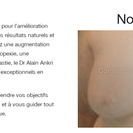
No
pour l’amélioration
s résultats naturels et
ez une augmentation
opexie, une
Chirurgien e
stie, le Dr Alain Ankri
en place 
s exceptionnels en
augmenter 
endre vos objectifs
 et à vous guider tout
ue.