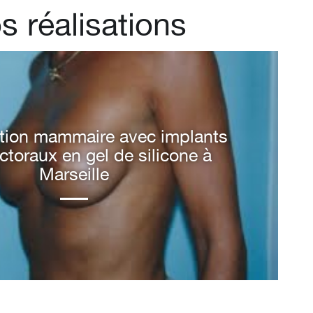
s réalisations
ion mammaire avec implants
ats post opératoires d’une
ation mammaire à 18 mois à
ctoraux en gel de silicone à
Marseille
Marseille