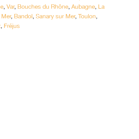
le
,
Var
,
Bouches du Rhône
,
Aubagne
,
La
r Mer
,
Bandol
,
Sanary sur Mer
,
Toulon
,
z
,
Fréjus