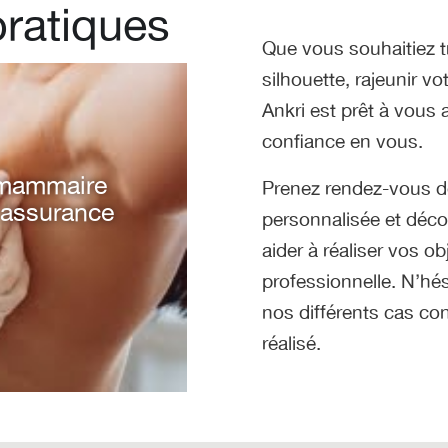
pratiques
Que vous souhaitiez tr
silhouette, rajeunir vo
Ankri est prêt à vous
confiance en vous.
e mammaire
aliste de
Prenez rendez-vous dè
cteur Alain
’assurance
personnalisée et déco
aider à réaliser vos o
professionnelle. N’hés
nos différents cas co
réalisé.