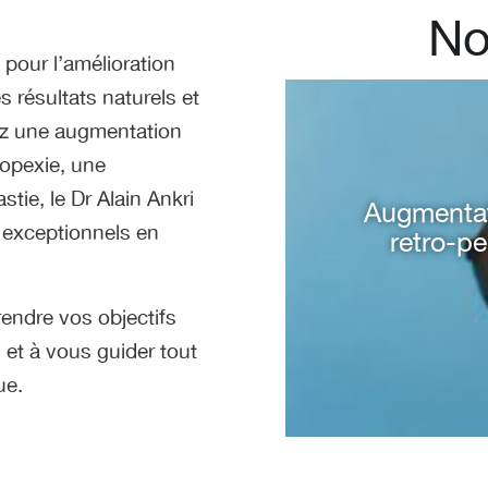
No
pour l’amélioration
s résultats naturels et
ez une augmentation
opexie, une
stie, le Dr Alain Ankri
Augmentat
Résult
s exceptionnels en
augment
retro-pe
endre vos objectifs
 et à vous guider tout
ue.